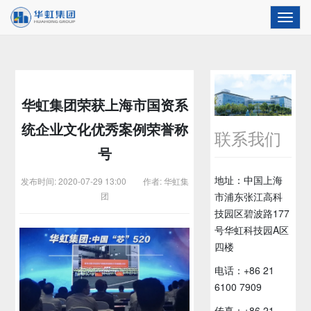
Toggl
navig
华虹集团荣获上海市国资系
统企业文化优秀案例荣誉称
联系我们
号
地址：中国上海
发布时间: 2020-07-29 13:00 作者: 华虹集
市浦东张江高科
团
技园区碧波路177
号华虹科技园A区
四楼
电话：+86 21
6100 7909
传真：+86 21