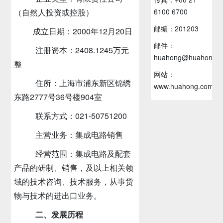
6100 6700
（自然人投资或控股）
邮编：201203
成立日期：
2000
年
12
月
20
日
邮件：
注册资本：
2408.1245
万元
huahong@huahong.c
整
网站：
住所：上海市浦东新区锦绣
www.huahong.com.c
东路
2777
号
36
号楼
904
室
联系方式：
021-50751200
主营业务：集成电路销售
经营范围：集成电路及配套
产品的研制、销售，及以上相关领
域的技术咨询、技术服务，从事货
物与技术的进出口业务。
二、发展历程