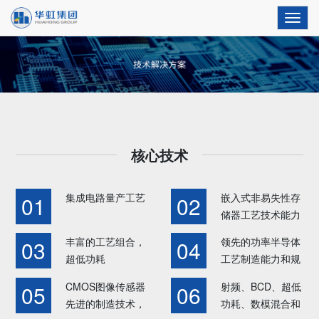
Toggl
navig
核心技术
集成电路量产工艺
嵌入式非易失性存
01
02
储器工艺技术能力
和规模全球领先，
丰富的工艺组合，
领先的功率半导体
03
04
IC卡芯片晶圆制造
超低功耗
工艺制造能力和规
规模全球前列
eFLASH、
模，一流的深沟槽
CMOS图像传感器
射频、BCD、超低
05
06
eEEPROM和MCU
超级结工艺技术，
先进的制造技术，
功耗、数模混合和
技术，提供低成本
车规级的IGBT生