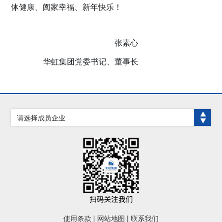
体健康、阖家幸福、新年快乐！
张素心
华虹集团党委书记、董事长
请选择成员企业
使用条款
|
网站地图
|
联系我们