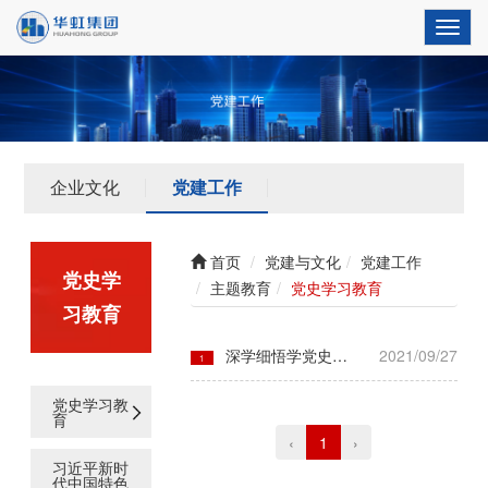
Toggl
navig
企业文化
党建工作
首页
党建与文化
党建工作
党史学
主题教育
党史学习教育
习教育
深学细悟学党史，服务员工办实事——华虹集团旗下华虹宏力党组织践行“办实事、开新局”系列报道
2021/09/27
1
党史学习教
育
‹
1
›
习近平新时
代中国特色